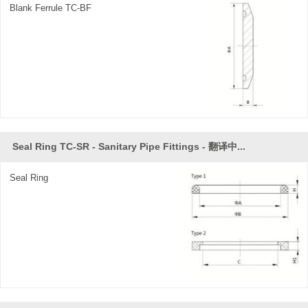
Blank Ferrule TC-BF
für die Prozessoren gibt es verschiedene
Auswahlmöglichkeiten, die Verbindungsstile umfassen
Stoßschweißen, Expandieren und Schlauchadapter,
Produktkataloge sind auf Anfrage erhältlich.
Seal Ring TC-SR - Sanitary Pipe Fittings - 翻译中...
Seal Ring