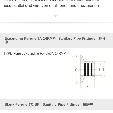
ausgestattet und wird von erfahrenen und engagierten
Handwerkern besetzt.
Wir sind glücklich und stolz darauf, dass unser Erfolg nicht
nur auf dem gesamten Fertigungs-Know-how und der
täglichen Innovation beruht, sondern auch auf der strengsten
Expanding Ferrule 3A-14RMP - Sanitary Pipe Fittings - 翻译
Kontrolle in jeder Produktionsphase. Mit solch einer
中...
erfolgreichen Erfahrung bringen wir unsere Produkte mit den
folgenden Vorteilen, um mit den Kunden zu teilen: mehr
TYPE FerruleExpanding Ferrule3A-14RMP
Sicherheit, niedrigere Kosten, höhere Qualität, lange
Lebensdauer und bessere Effizienz.
Jedes Stück Tech Control
Sanitärrohrarmaturen
, wird unter
strengster Materialkontrolle hergestellt und höchste
Präzision entwickelt , die Weltklasse - Hygienestandards
und Safty Anforderungen gerecht zu werden. Darüber
hinaus werden die hervorragenden metallurgischen
Eigenschaften und starren Abmessungen von allen
Blank Ferrule TC-BF - Sanitary Pipe Fittings - 翻译中...
Rohrleitungsingenieuren bevorzugt. Tech Control bietet eine
komplette Reihe von Standard- und Spezialarmaturen an,