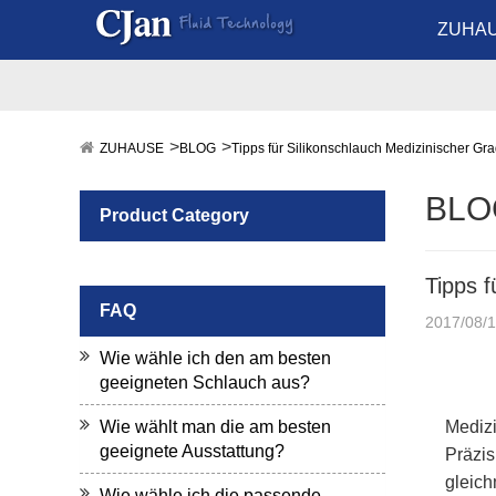
ZUHA
ZUHAUSE
BLOG
Tipps für Silikonschlauch Medizinischer Gr
BLO
Product Category
Tipps f
FAQ
2017/08/
Wie wähle ich den am besten
geeigneten Schlauch aus?
Wie wählt man die am besten
Mediz
geeignete Ausstattung?
Präzis
gleich
Wie wähle ich die passende