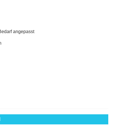
Bedarf angepasst
n
l