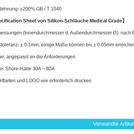
dehnung: ≥200% GB / T 1040
cification Sheet von Silikon-Schläuche Medical Grade】
messungen (Innendurchmesser d, Außendurchmesser D): nach 
toleranz: ± 0.1mm, einige Maße können bis ± 0.05mm erreiche
be: angepasst an die Anforderungen
te: Shore-Härte 30A ~ 80A
riftarten und LOGO wie erforderlich drucken
Verwandte Artike