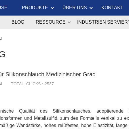
USE
PRODUKTE
ÜBER UNS
KONTAKT
BLOG
RESSOURCE
INDUSTRIEN SERVIER
ad
G
ür Silikonschlauch Medizinischer Grad
14
TOTAL_CLICKS：2537
inische Qualität des Silikonschlauches, adoptierende
ionsformen und Metallsulfid, zum des Formteils vertikal zu e
mäßige Wandstärke, hohes reißfestes, hohe Elastizität, lange 