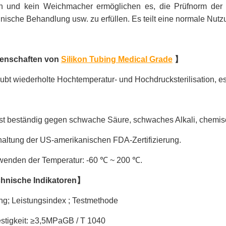
h und kein Weichmacher ermöglichen es, die Prüfnorm der
nische Behandlung usw. zu erfüllen. Es teilt eine normale Nutz
enschaften von
Silikon Tubing Medical Grade
】
aubt wiederholte Hochtemperatur- und Hochdrucksterilisation, e
ist beständig gegen schwache Säure, schwaches Alkali, chemis
haltung der US-amerikanischen FDA-Zertifizierung.
wenden der Temperatur: -60 ℃ ~ 200 ℃.
hnische Indikatoren】
ng; Leistungsindex ; Testmethode
stigkeit: ≥3,5MPaGB / T 1040