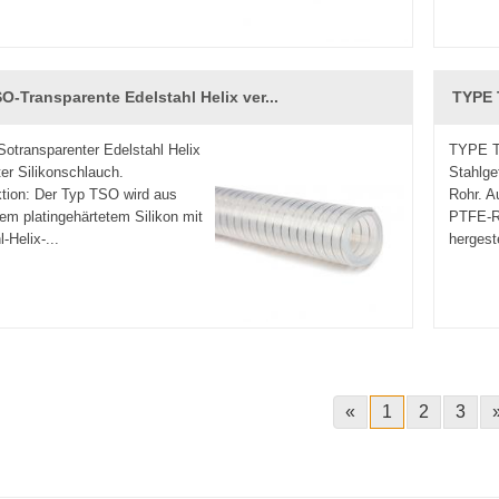
O-Transparente Edelstahl Helix ver...
TYPE 
transparenter Edelstahl Helix
TYPE T
ter Silikonschlauch.
Stahlge
tion: Der Typ TSO wird aus
Rohr. A
em platingehärtetem Silikon mit
PTFE-Ro
-Helix-...
hergeste
«
1
2
3