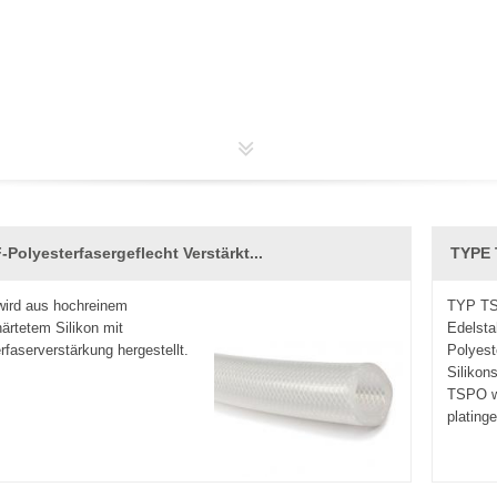
-Polyesterfasergeflecht Verstärkt...
TYPE 
wird aus hochreinem
TYP TS
härtetem Silikon mit
Edelsta
rfaserverstärkung hergestellt.
Polyest
Silikon
TSPO w
plating