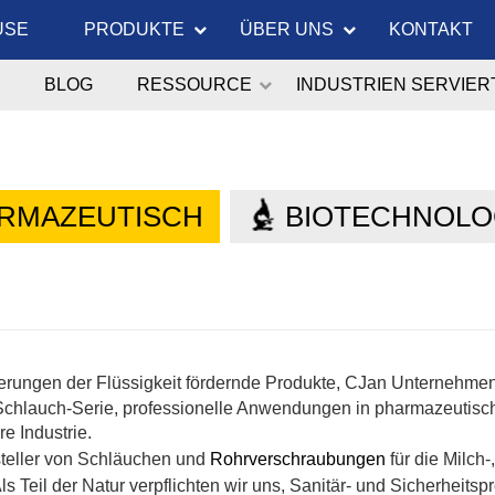
USE
PRODUKTE
ÜBER UNS
KONTAKT
BLOG
RESSOURCE
INDUSTRIEN SERVIER
RMAZEUTISCH
BIOTECHNOLO
erungen der Flüssigkeit fördernde Produkte,
CJan
Unternehmen h
n-Schlauch-Serie, professionelle Anwendungen in pharmazeutis
e Industrie.
steller von Schläuchen und
Rohrverschraubungen
für die Milch-
ls Teil der Natur verpflichten wir uns, Sanitär- und Sicherheit