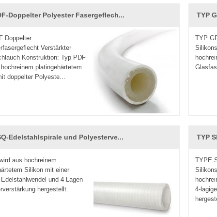
F-Doppelter Polyester Fasergeflech...
TYP GF
 Doppelter
TYP GF 
rfasergeflecht Verstärkter
Silikon
chlauch Konstruktion: Typ PDF
hochrei
 hochreinem platingehärtetem
Glasfas
mit doppelter Polyeste...
Q-Edelstahlspirale und Polyesterve...
TYP SP
wird aus hochreinem
TYPE SP
härtetem Silikon mit einer
Silikon
 Edelstahlwendel und 4 Lagen
hochrei
rverstärkung hergestellt.
4-lagig
hergeste