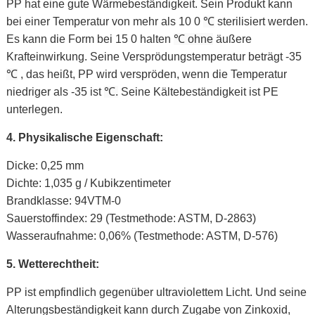
PP hat eine gute Wärmebeständigkeit. Sein Produkt kann
bei einer Temperatur von mehr als 10
0
℃
sterilisiert
werden.
Es kann die Form bei 15
0 halten
℃ ohne
äußere
Krafteinwirkung. Seine Versprödungstemperatur beträgt -35
℃
, das heißt, PP wird verspröden, wenn die Temperatur
niedriger als -35 ist
℃.
Seine Kältebeständigkeit ist PE
unterlegen.
4.
Physikalische Eigenschaft:
Dicke: 0,25 mm
Dichte: 1,035 g / Kubikzentimeter
Brandklasse: 94VTM-0
Sauerstoffindex: 29 (Testmethode: ASTM, D-2863)
Wasseraufnahme: 0,06% (Testmethode: ASTM, D-576)
5.
Wetterechtheit:
PP ist empfindlich gegenüber ultraviolettem Licht. Und seine
Alterungsbeständigkeit kann
durch Zugabe von Zinkoxid,