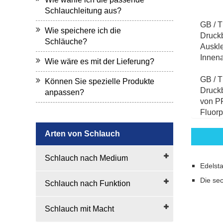
Schlauchleitung aus?
GB / T
Wie speichere ich die
Druckb
Schläuche?
Auskle
Innen
Wie wäre es mit der Lieferung?
GB / T
Können Sie spezielle Produkte
Druckb
anpassen?
von PF
Fluorp
Arten von Schlauch
Schlauch nach Medium
Edelsta
Die se
Schlauch nach Funktion
Schlauch mit Macht