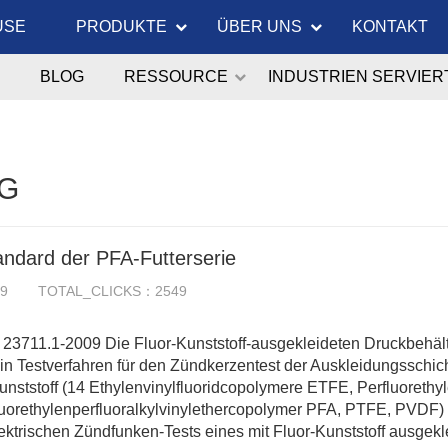
USE
PRODUKTE
ÜBER UNS
KONTAKT
BLOG
RESSOURCE
INDUSTRIEN SERVIER
G
andard der PFA-Futterserie
29
TOTAL_CLICKS：2549
 23711.1-2009 Die Fluor-Kunststoff-ausgekleideten Druckbehält
 ein Testverfahren für den Zündkerzentest der Auskleidungsschi
unststoff (14 Ethylenvinylfluoridcopolymere ETFE, Perfluorethy
luorethylenperfluoralkylvinylethercopolymer PFA, PTFE, PVDF) b
ektrischen Zündfunken-Tests eines mit Fluor-Kunststoff ausgekl