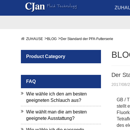
ZUHA
ZUHAUSE
BLOG
Der Standard der PFA-Futterserie
BLO
Product Category
Der St
FAQ
2017/08/
Wie wähle ich den am besten
GB / T
geeigneten Schlauch aus?
stellt
Wie wählt man die am besten
Fluork
geeignete Ausstattung?
Tetraf
des el
Wie wähle ich die passende