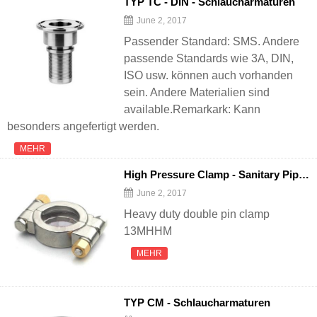
TYP TC - DIN - Schlaucharmaturen
June 2, 2017
Passender Standard: SMS. Andere
passende Standards wie 3A, DIN,
ISO usw. können auch vorhanden
sein. Andere Materialien sind
available.Remarkark: Kann
besonders angefertigt werden.
MEHR
High Pressure Clamp - Sanitary Pipe
F
June 2, 2017
Heavy duty double pin clamp
13MHHM
MEHR
TYP CM - Schlaucharmaturen