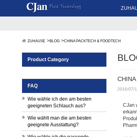
ZUHA
ZUHAUSE
BLOG
CHINA PACKTECH & FOODTECH
BLO
Product Category
CHINA
FAQ
2016/07/
Wie wähle ich den am besten
CJan w
geeigneten Schlauch aus?
erkann
Wie wählt man die am besten
Produk
geeignete Ausstattung?
Pharm
Wie wähle ich die passende