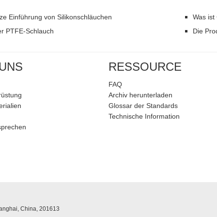
ze Einführung von Silikonschläuchen
Was ist
ler PTFE-Schlauch
Die Pro
 UNS
RESSOURCE
FAQ
rüstung
Archiv herunterladen
rialien
Glossar der Standards
Technische Information
sprechen
hanghai, China, 201613