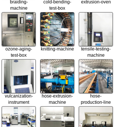
braiding-
cold-bending-
extrusion-oven
machine
test-box
ozone-aging-
knitting-machine
tensile-testing-
test-box
machine
vulcanization-
hose-extrusion-
hose-
instrument
machine
production-line