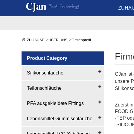
ZUHA
ZUHAUSE
ÜBER UNS
Firmenprofil
Firm
Product Category
Silikonschläuche
CJan ist
unsere P
Teflonschläuche
Silikonsc
PFA ausgekleidete Fittings
Zuerst i
FOOD GU
-FEP od
Lebensmittel Gummischläuche
-SILICON
Lebensmittel PVC-Schläuche