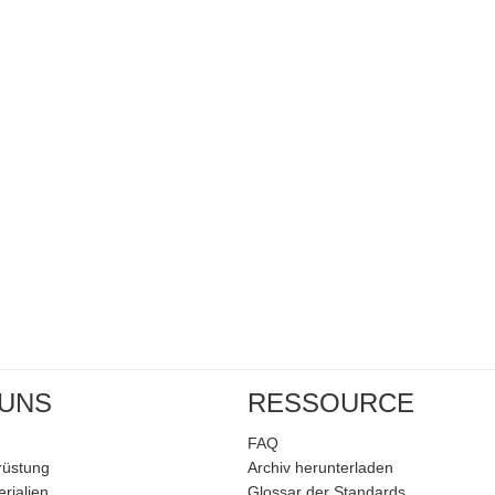
 UNS
RESSOURCE
FAQ
rüstung
Archiv herunterladen
rialien
Glossar der Standards