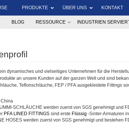
USE
PRODUKTE
ÜBER UNS
KONTAKT
BLOG
RESSOURCE
INDUSTRIEN SERVIER
enprofil
 ein dynamisches und vielseitiges Unternehmen für die Herstel
rodukte an unsere Kunden auf der ganzen Welt und sind bekan
hläuche, Teflonschläuche, FEP / PFA ausgekleidete Fittings sowi
n China
MMI-SCHLÄUCHE werden zuerst von SGS genehmigt und FDA 
er
PFA LINED FITTINGS
sind erste
Flüssig
-Sinter-Armaturen in
E HOSES werden zuerst von SGS genehmigt und bestehen FDA