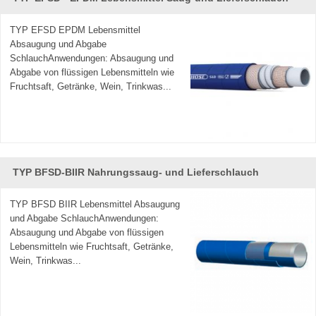
Produktionszeit und exzellenten After-Sales-Service' als
unser Grundsatz. Willkommen bei uns zu kontaktieren.
TYP EFSD EPDM Lebensmittel
Absaugung und Abgabe
SchlauchAnwendungen: Absaugung und
Abgabe von flüssigen Lebensmitteln wie
Fruchtsaft, Getränke, Wein, Trinkwas...
TYP BFSD-BIIR Nahrungssaug- und Lieferschlauch
TYP BFSD BIIR Lebensmittel Absaugung
und Abgabe SchlauchAnwendungen:
Absaugung und Abgabe von flüssigen
Lebensmitteln wie Fruchtsaft, Getränke,
Wein, Trinkwas...