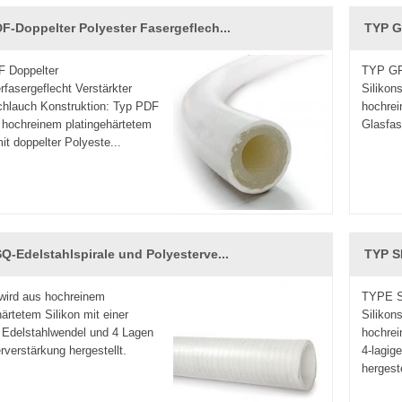
F-Doppelter Polyester Fasergeflech...
TYP GF
 Doppelter
TYP GF 
rfasergeflecht Verstärkter
Silikon
chlauch Konstruktion: Typ PDF
hochrei
 hochreinem platingehärtetem
Glasfas
mit doppelter Polyeste...
Q-Edelstahlspirale und Polyesterve...
TYP SP
wird aus hochreinem
TYPE SP
härtetem Silikon mit einer
Silikon
 Edelstahlwendel und 4 Lagen
hochrei
rverstärkung hergestellt.
4-lagig
hergeste