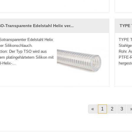
O-Transparente Edelstahl Helix ver...
TYPE 
transparenter Edelstahl Helix
TYPE T
ter Silikonschlauch.
Stahlge
tion: Der Typ TSO wird aus
Rohr. A
em platingehärtetem Silikon mit
PTFE-Ro
-Helix-...
hergeste
«
1
2
3