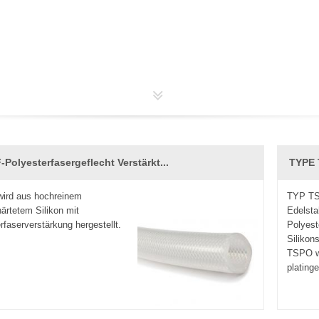
-Polyesterfasergeflecht Verstärkt...
TYPE 
wird aus hochreinem
TYP TS
härtetem Silikon mit
Edelsta
rfaserverstärkung hergestellt.
Polyest
Silikon
TSPO w
plating