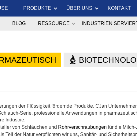
USE
PRODUKTE
ÜBER UNS
KONTAKT
BLOG
RESSOURCE
INDUSTRIEN SERVIER
RMAZEUTISCH
BIOTECHNOLO
erungen der Flüssigkeit fördernde Produkte,
CJan
Unternehmen h
n-Schlauch-Serie, professionelle Anwendungen in pharmazeutis
e Industrie.
steller von Schläuchen und
Rohrverschraubungen
für die Milch-
ls Teil der Natur verpflichten wir uns, Sanitär- und Sicherheit