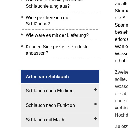
Zu
all
Schlauchleitung aus?
Stromv
Wie speichere ich die
die St
Schläuche?
Spannu
besteh
Wie wäre es mit der Lieferung?
erford
Wähle
Können Sie spezielle Produkte
anpassen?
Wasser
erhöht
Zweite
Arten von Schlauch
sollte
Wasser
Schlauch nach Medium
die ab
ohne d
Schlauch nach Funktion
verbin
Hochd
Schlauch mit Macht
Zuletz