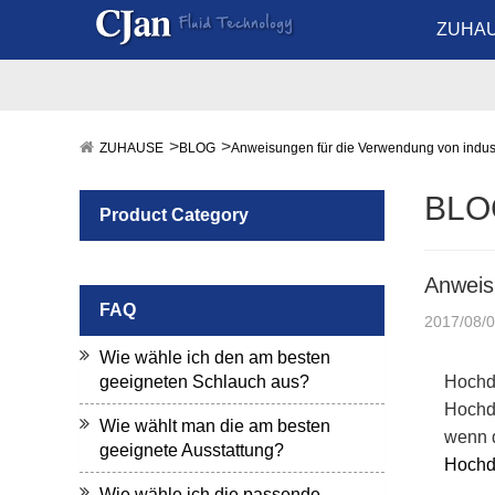
ZUHA
ZUHAUSE
BLOG
Anweisungen für die Verwendung von indus
BLO
Product Category
Anweis
FAQ
2017/08/
Wie wähle ich den am besten
geeigneten Schlauch aus?
Hochd
Hochd
Wie wählt man die am besten
wenn d
geeignete Ausstattung?
Hochdr
Wie wähle ich die passende