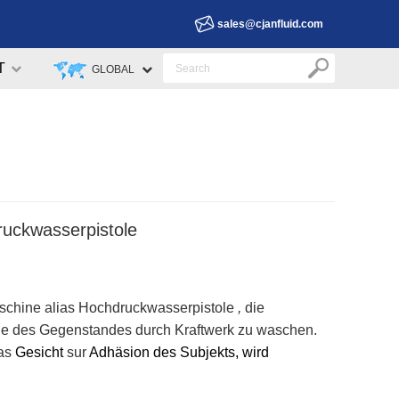
sales@cjanfluid.com
T
GLOBAL
ruckwasserpistole
schine alias Hochdruckwasserpistole
,
die
e des Gegenstandes durch Kraftwerk zu waschen.
das
Gesicht
sur
Adhäsion
des Subjekts, wird