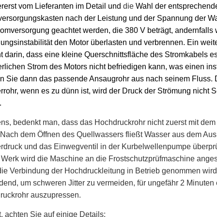
ererst vom
Lieferanten im Detail und
die
Wahl der entsprechend
ersorgungskasten nach der Leistung und der Spannung der Wa
romversorgung geachtet werden, die 380 V beträgt, andernfalls
ngsinstabilität den Motor überlasten und verbrennen. Ein weit
t darin, dass eine kleine Querschnittsfläche des Stromkabels e
erlichen Strom des Motors nicht befriedigen kann, was einen ins
n Sie dann das passende Ansaugrohr aus
nach
seinem Fluss. 
rohr, wenn es zu dünn ist, wird der Druck der Strömung nicht S
.
ns, bedenkt man, dass das Hochdruckrohr nicht zuerst mit de
. Nach dem Öffnen des Quellwassers fließt Wasser aus dem Au
druck und das Einwegventil in der Kurbelwellenpumpe überprüfe
 Werk wird die Maschine an die Frostschutzprüfmaschine anges
ie Verbindung der Hochdruckleitung in Betrieb genommen wird
dend, um schweren Jitter zu vermeiden, für ungefähr 2 Minuten 
ruckrohr auszupressen.
t, achten Sie auf einige Details: