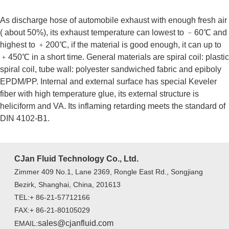
As discharge hose of automobile exhaust with enough fresh air
( about 50%), its exhaust temperature can lowest to ﹣60℃ and
highest to ﹢200℃, if the material is good enough, it can up to
﹢450℃ in a short time. General materials are spiral coil: plastic
spiral coil, tube wall: polyester sandwiched fabric and epiboly
EPDM/PP. Internal and external surface has special Keveler
fiber with high temperature glue, its external structure is
heliciform and VA. Its inflaming retarding meets the standard of
DIN 4102-B1.
CJan Fluid Technology Co., Ltd.
Zimmer 409 No.1, Lane 2369, Rongle East Rd., Songjiang
Bezirk, Shanghai, China, 201613
TEL:+ 86-21-57712166
FAX:+ 86-21-80105029
sales@cjanfluid.com
EMAIL: