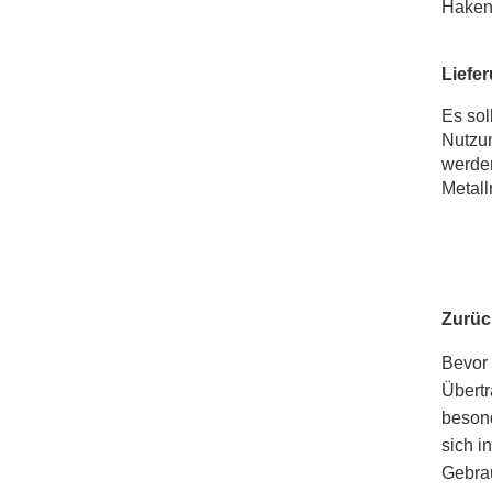
Haken 
Liefe
Es sol
Nutzun
werden
Metall
Zurüc
Bevor 
Übertr
besond
sich i
Gebrau