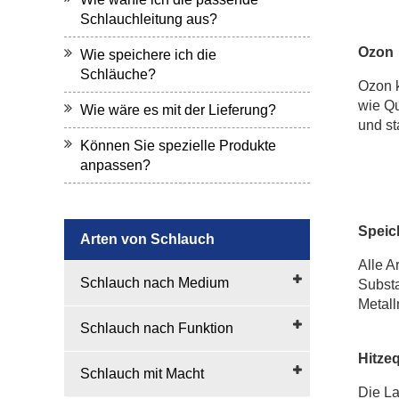
Schlauchleitung aus?
Ozon
Wie speichere ich die
Schläuche?
Ozon k
wie Qu
Wie wäre es mit der Lieferung?
und st
Können Sie spezielle Produkte
anpassen?
Spei
Arten von Schlauch
Alle A
Schlauch nach Medium
Substa
Metall
Schlauch nach Funktion
Hitzeq
Schlauch mit Macht
Die La