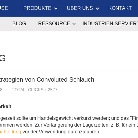
USE
PRODUKTE
ÜBER UNS
KONTAKT
BLOG
RESSOURCE
INDUSTRIEN SERVIER
G
trategien von Convoluted Schlauch
18
TOTAL_CLICKS：2577
rkeit
gerzeit sollte um Handelsgewicht verkürzt werden; und das "Firs
mmen werden. Zur Verlängerung der Lagerzeiten, z. B. für ein J
chleitung
vor der Verwendung durchzuführen.