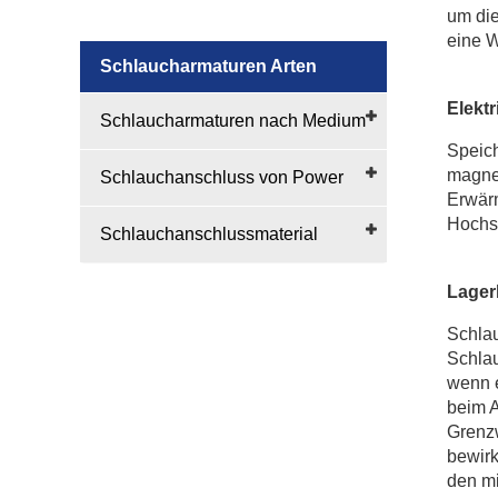
um die
eine W
Schlaucharmaturen Arten
Elekt
Schlaucharmaturen nach Medium
Speich
magnet
Schlauchanschluss von Power
Erwärm
Hochs
Schlauchanschlussmaterial
Lager
Schlau
Schlau
wenn e
beim A
Grenzw
bewirk
den mi