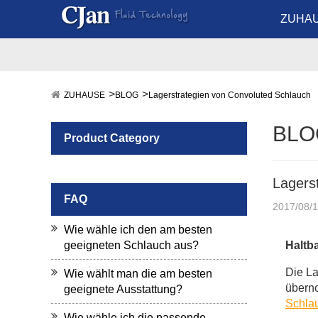
ZUHA
ZUHAUSE
BLOG
Lagerstrategien von Convoluted Schlauch
BLO
Product Category
Lagers
FAQ
2017/08/
Wie wähle ich den am besten
geeigneten Schlauch aus?
Haltba
Die La
Wie wählt man die am besten
überno
geeignete Ausstattung?
Schlau
Wie wähle ich die passende