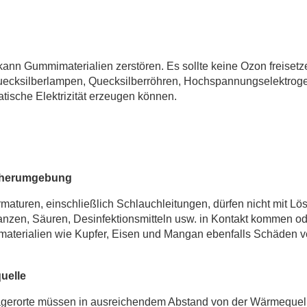
ann Gummimaterialien zerstören. Es sollte keine Ozon freise
ecksilberlampen, Quecksilberröhren, Hochspannungselektroge
atische Elektrizität erzeugen können.
cherumgebung
rmaturen, einschließlich Schlauchleitungen, dürfen nicht mit Lösu
nzen, Säuren, Desinfektionsmitteln usw. in Kontakt kommen 
materialien wie Kupfer, Eisen und Mangan ebenfalls Schäden 
uelle
gerorte müssen in ausreichendem Abstand von der Wärmequelle