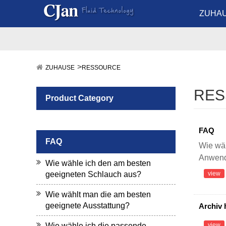
ZUHA
ZUHAUSE
RESSOURCE
RES
Product Category
FAQ
FAQ
Wie wäh
Anwend
Wie wähle ich den am besten
geeigneten Schlauch aus?
view
Wie wählt man die am besten
geeignete Ausstattung?
Archiv 
Wie wähle ich die passende
view