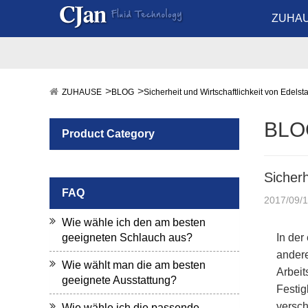
ZUHA
ZUHAUSE
BLOG
Sicherheit und Wirtschaftlichkeit von Edelstah
BLO
Product Category
Sicherh
FAQ
2017/09/
Wie wähle ich den am besten
geeigneten Schlauch aus?
In der
andere
Wie wählt man die am besten
Arbeit
geeignete Ausstattung?
Festig
versch
Wie wähle ich die passende