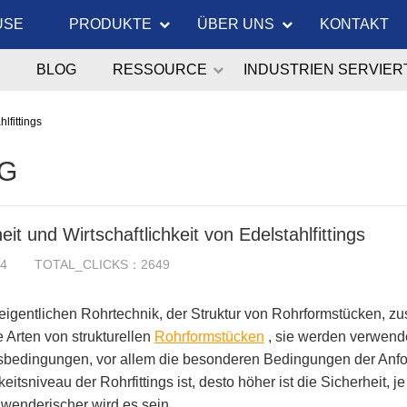
USE
PRODUKTE
ÜBER UNS
KONTAKT
BLOG
RESSOURCE
INDUSTRIEN SERVIER
lfittings
G
eit und Wirtschaftlichkeit von Edelstahlfittings
14
TOTAL_CLICKS：2649
 eigentlichen Rohrtechnik, der Struktur von Rohrformstücken, zu
 Arten von strukturellen
Rohrformstücken
, sie werden verwende
sbedingungen, vor allem die besonderen Bedingungen der Anfor
keitsniveau der Rohrfittings ist, desto höher ist die Sicherheit, 
wenderischer wird es sein.