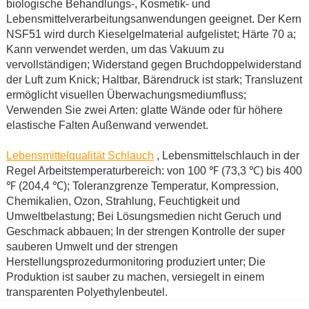
biologische Behandlungs-, Kosmetik- und
Lebensmittelverarbeitungsanwendungen geeignet. Der Kern
NSF51 wird durch Kieselgelmaterial aufgelistet; Härte 70 a;
Kann verwendet werden, um das Vakuum zu
vervollständigen; Widerstand gegen Bruchdoppelwiderstand
der Luft zum Knick; Haltbar, Bärendruck ist stark; Transluzent
ermöglicht visuellen Überwachungsmediumfluss;
Verwenden Sie zwei Arten: glatte Wände oder für höhere
elastische Falten Außenwand verwendet.
Lebensmittelqualität Schlauch
, Lebensmittelschlauch in der
Regel Arbeitstemperaturbereich: von 100 ℉ (73,3 ℃) bis 400
℉ (204,4 ℃); Toleranzgrenze Temperatur, Kompression,
Chemikalien, Ozon, Strahlung, Feuchtigkeit und
Umweltbelastung; Bei Lösungsmedien nicht Geruch und
Geschmack abbauen; In der strengen Kontrolle der super
sauberen Umwelt und der strengen
Herstellungsprozedurmonitoring produziert unter; Die
Produktion ist sauber zu machen, versiegelt in einem
transparenten Polyethylenbeutel.