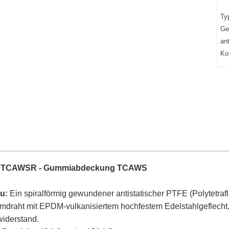
Ty
Ge
an
Ko
 TCAWSR -
Gummiabdeckung TCAWS
u:
Ein spiralförmig gewundener antistatischer PTFE (Polytetraf
draht mit EPDM-vulkanisiertem hochfestem Edelstahlgeflecht.
iderstand.