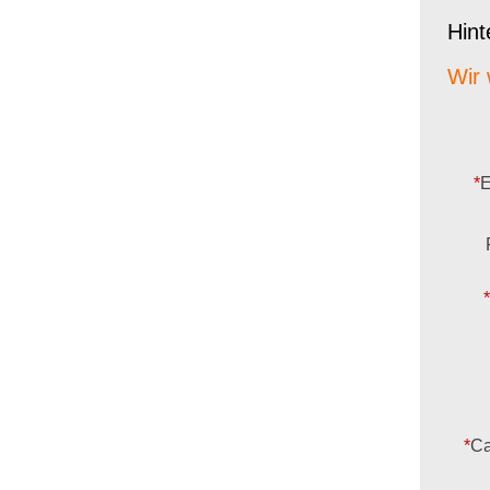
Hint
Wir 
*
E
*
*
Ca