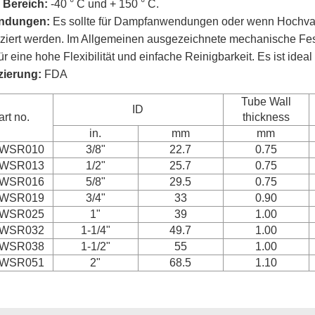
 Bereich:
-40 ° C und + 150 ° C.
ndungen:
Es sollte für Dampfanwendungen oder wenn Hochva
iziert werden. Im Allgemeinen ausgezeichnete mechanische Fest
für eine hohe Flexibilität und einfache Reinigbarkeit. Es ist idea
izierung:
FDA
Tube Wall
ID
art no.
thickness
in.
mm
mm
WSR010
3/8"
22.7
0.75
WSR013
1/2"
25.7
0.75
WSR016
5/8"
29.5
0.75
WSR019
3/4"
33
0.90
WSR025
1"
39
1.00
WSR032
1-1/4"
49.7
1.00
WSR038
1-1/2"
55
1.00
WSR051
2"
68.5
1.10