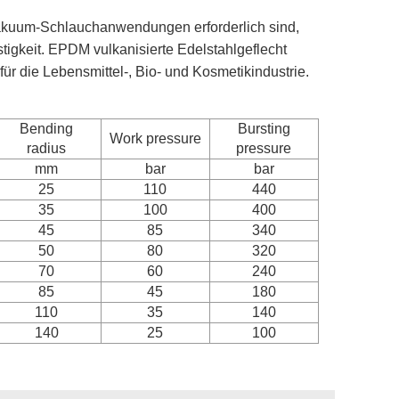
kuum-Schlauchanwendungen erforderlich sind,
igkeit. EPDM vulkanisierte Edelstahlgeflecht
l für die Lebensmittel-, Bio- und Kosmetikindustrie.
Bending
Bursting
Work pressure
radius
pressure
mm
bar
bar
25
110
440
35
100
400
45
85
340
50
80
320
70
60
240
85
45
180
110
35
140
140
25
100