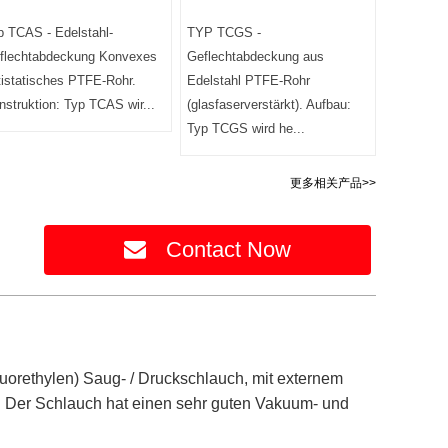
p TCAS - Edelstahl-
TYP TCGS -
flechtabdeckung Konvexes
Geflechtabdeckung aus
tistatisches PTFE-Rohr.
Edelstahl PTFE-Rohr
nstruktion: Typ TCAS wir...
(glasfaserverstärkt). Aufbau:
Typ TCGS wird he...
更多相关产品>>
Contact Now
luorethylen) Saug- / Druckschlauch, mit externem
 Der Schlauch hat einen sehr guten Vakuum- und