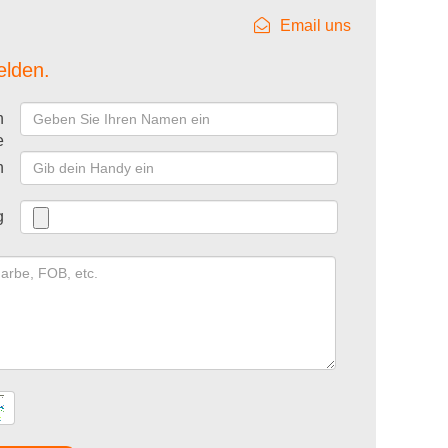
Email uns
elden.
n
e
n
g