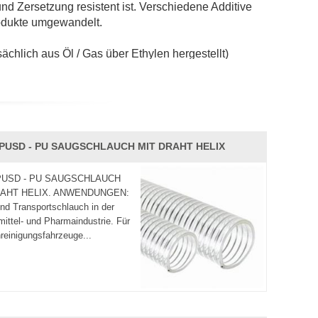
und Zersetzung resistent ist. Verschiedene Additive
odukte umgewandelt.
ächlich aus Öl / Gas über Ethylen hergestellt)
n daher als ein Rohstoff zur Einsparung natürlicher
sind oder Gas. Dieses Chlor verleiht PVC eine
FPUSD - PU SAUGSCHLAUCH MIT DRAHT HELIX
in Lebensmittelqualität zu liefern, die die
drahtverstärkte klare
PVC-Schläuche
,
PUSD - PU SAUGSCHLAUCH
RAHT HELIX. ANWENDUNGEN:
nd Transportschlauch in der
ittel- und Pharmaindustrie. Für
reinigungsfahrzeuge...
' als unser Grundsatz. Willkommen bei uns zu