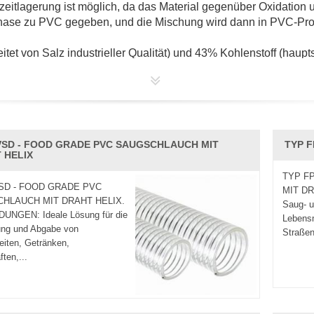
gzeitlagerung ist möglich, da das Material gegenüber Oxidation 
hase zu PVC gegeben, und die Mischung wird dann in PVC-Pr
tet von Salz industrieller Qualität) und 43% Kohlenstoff (haupts
eren auf Rohöl oder Erdgas, die nicht erneuerbar sind, und kan
ststoffen wie PE, PP, PET und PS, die völlig von Öl abhängig 
VSD - FOOD GRADE PVC SAUGSCHLAUCH MIT
TYP 
tativ hochwertige, sichere und zuverlässige Kunststoffschläuche 
 HELIX
N bietet verschiedene Arten von PVC-Schläuchen an, z. B. stahl
det, um Wasser, Öl, Gas, Nahrung usw. abzulassen.
TYP F
SD - FOOD GRADE PVC
MIT D
HLAUCH MIT DRAHT HELIX.
Saug- u
n:
NGEN: Ideale Lösung für die
Lebensm
ng und Abgabe von
Straßen
eiten, Getränken,
 auch in Lebensmittelbereichen verwendet werden.
ten,...
Inneren sehen.
 effiziente Produktionszeit und exzellenten After-Sales-Service