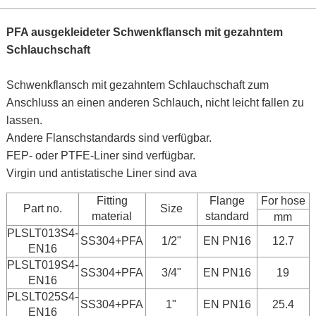
PFA ausgekleideter Schwenkflansch mit gezahntem
Schlauchschaft
Schwenkflansch mit gezahntem Schlauchschaft zum
Anschluss an einen anderen Schlauch, nicht leicht fallen zu
lassen.
Andere Flanschstandards sind verfügbar.
FEP- oder PTFE-Liner sind verfügbar.
Virgin und antistatische Liner sind ava
Fitting
Flange
For hose
Part no.
Size
material
standard
mm
PLSLT013S4-
SS304+PFA
1/2"
EN PN16
12.7
EN16
PLSLT019S4-
SS304+PFA
3/4"
EN PN16
19
EN16
PLSLT025S4-
SS304+PFA
1"
EN PN16
25.4
EN16