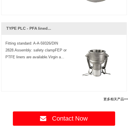
TYPE PLC - PFA lined...
Fitting standard: A-A-59326/DIN
2828.Assembly: safety clampFEP or
PTFE liners are available.Virgin a...
更多相关产品>>
Contact Now